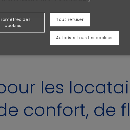
 top ! »
aramètres des
Tout refuser
cookies
Autoriser tous les cookies
ur les locatair
e confort, de fle