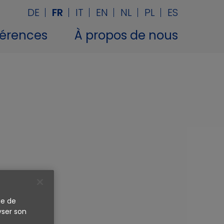
DE
FR
IT
EN
NL
PL
ES
érences
À propos de nous
ge de
yser son