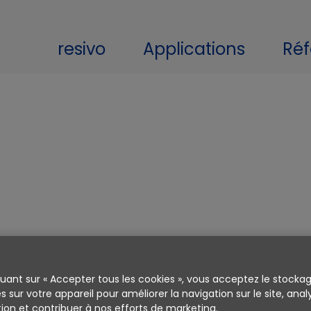
resivo
Applications
Réf
vec mon
 maintenant
me la clé de
quant sur « Accepter tous les cookies », vous acceptez le stocka
. C’est une
s sur votre appareil pour améliorer la navigation sur le site, anal
ation et contribuer à nos efforts de marketing.