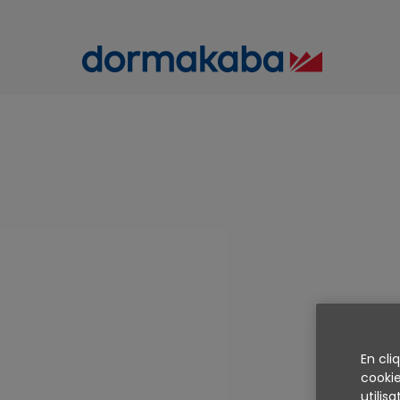
« Génial : a
smartphone, j’ai
tout sur moi – mê
En cli
mon appartement
cookie
utilis