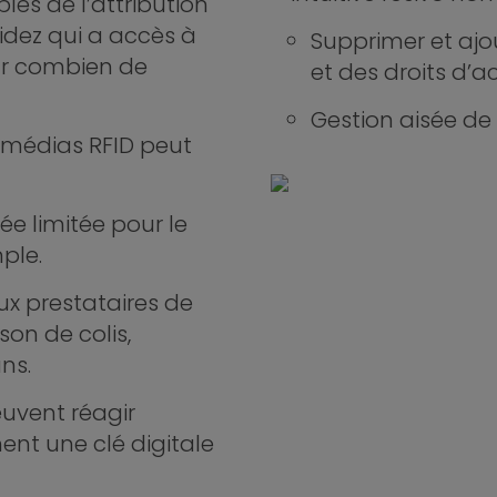
les de l’attribution
idez qui a accès à
Supprimer et ajo
ur combien de
et des droits d’a
Gestion aisée de 
 médias RFID peut
ée limitée pour le
ple.
ux prestataires de
son de colis,
ns.
euvent réagir
nt une clé digitale