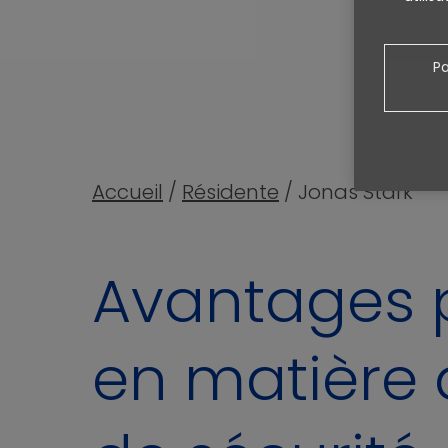
technologie au
P
Accueil
/
Résidente
/
Jonas Stark
Avantages po
en matière d